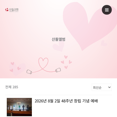
콘
텐
츠
로
건
너
산돌앨범
뛰
기
전체 285
2026년 8월 2일 48주년 창립 기념 예배