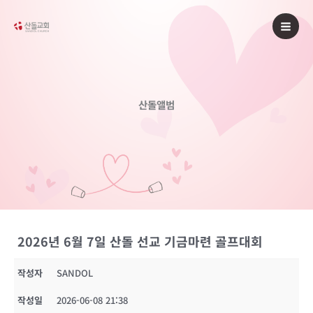
콘
텐
츠
로
건
너
산돌앨범
뛰
기
2026년 6월 7일 산돌 선교 기금마련 골프대회
작성자
SANDOL
작성일
2026-06-08 21:38