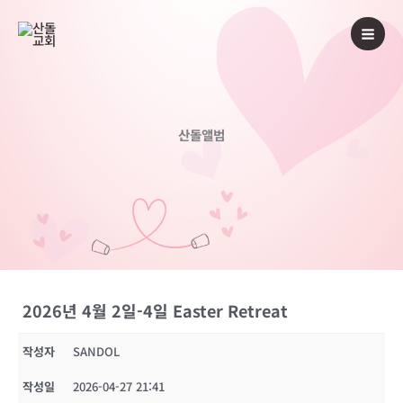
콘
텐
츠
로
건
너
산돌앨범
뛰
기
2026년 4월 2일-4일 Easter Retreat
작성자
SANDOL
작성일
2026-04-27 21:41