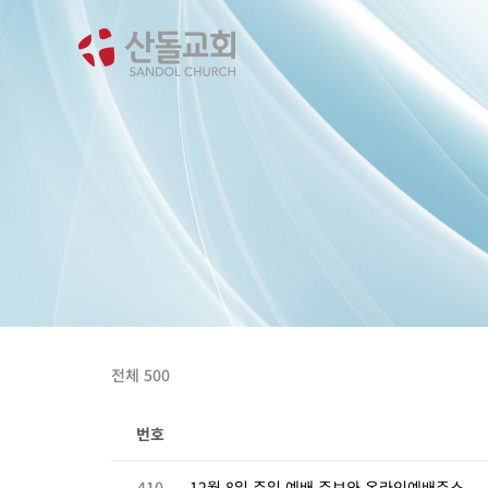
콘
텐
츠
로
건
너
뛰
기
전체 500
번호
410
12월 8일 주일 예배 주보와 온라인예배주소