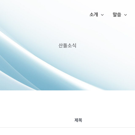
소개
말씀
산돌소식
제목