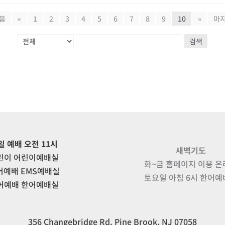
음
«
1
2
3
4
5
6
7
8
9
10
»
마
검색
일 예배 오전 11시
새벽기도
린이 어린이예배실
화~금 홈페이지 이용 
어예배 EMS예배실
토요일 아침 6시 한어
어예배 한어예배실
356 Changebridge Rd. Pine Brook, NJ 07058