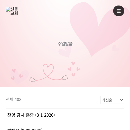
콘
텐
츠
로
건
너
주일말씀
뛰
기
전체 408
찬양 감사 존중 (3-1-2026)