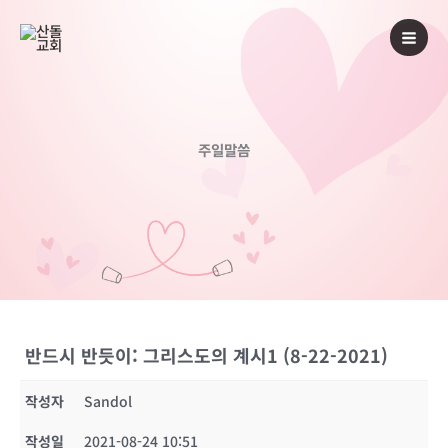
콘
텐
츠
로
건
너
주일말씀
뛰
기
반드시 반듯이: 그리스도의 계시1 (8-22-2021)
작성자
Sandol
작성일
2021-08-24 10:51