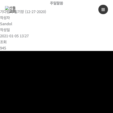
콘
주일말씀
텐
기다림의 일기장 (12-27-2020)
츠
작성자
로
Sandol
건
작성일
너
2021-01-05 13:27
뛰
조회
기
945