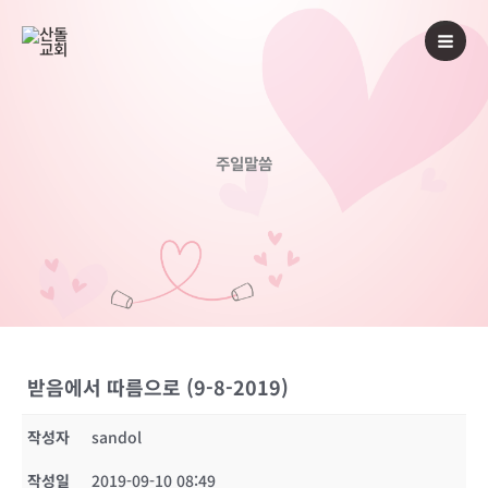
콘
텐
츠
로
건
너
주일말씀
뛰
기
받음에서 따름으로 (9-8-2019)
작성자
sandol
작성일
2019-09-10 08:49