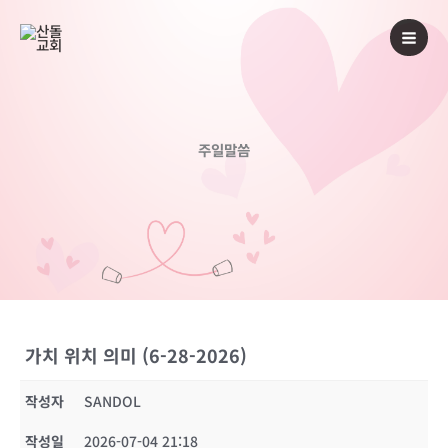
콘
텐
츠
로
건
너
주일말씀
뛰
기
가치 위치 의미 (6-28-2026)
작성자
SANDOL
작성일
2026-07-04 21:18