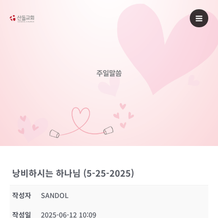
콘
텐
츠
로
건
너
주일말씀
뛰
기
낭비하시는 하나님 (5-25-2025)
작성자
SANDOL
작성일
2025-06-12 10:09