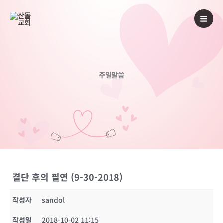
콘
텐
츠
로
건
너
주일말씀
뛰
기
결단 후의 필연 (9-30-2018)
작성자
sandol
작성일
2018-10-02 11:15