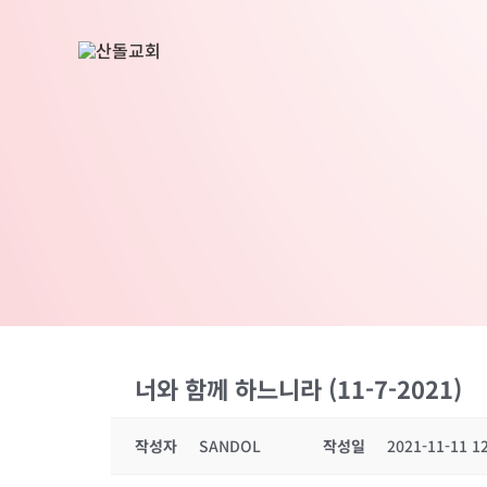
콘
텐
츠
로
건
너
뛰
기
너와 함께 하느니라 (11-7-2021)
작성자
SANDOL
작성일
2021-11-11 1