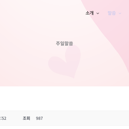
소개
말씀
주일말씀
2:52
조회
987