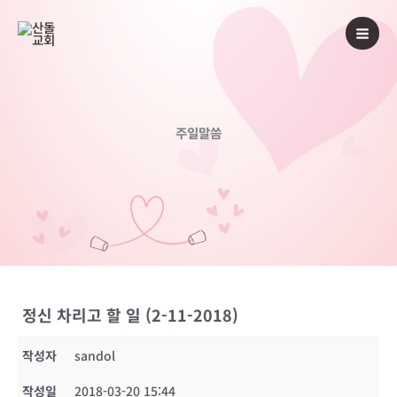
콘
텐
츠
로
건
너
주일말씀
뛰
기
정신 차리고 할 일 (2-11-2018)
작성자
sandol
작성일
2018-03-20 15:44