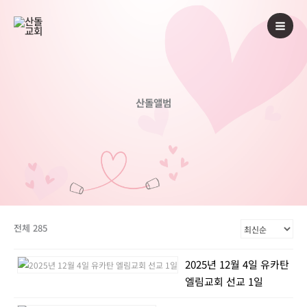
콘
텐
츠
로
건
너
산돌앨범
뛰
기
전체 285
2025년 12월 4일 유카탄
엘림교회 선교 1일