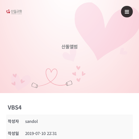
콘
텐
츠
로
건
너
산돌앨범
뛰
기
VBS4
작성자
sandol
작성일
2019-07-10 22:31