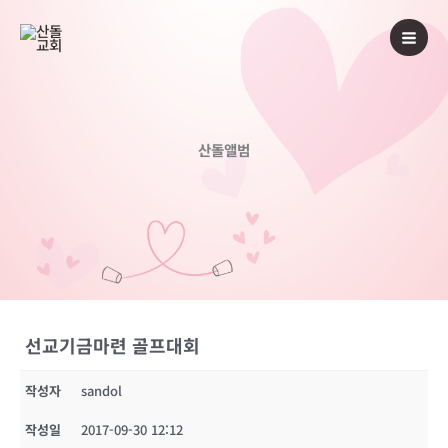
콘
텐
츠
로
건
너
산돌앨범
뛰
기
선교기금마련 골프대회
작성자
sandol
작성일
2017-09-30 12:12