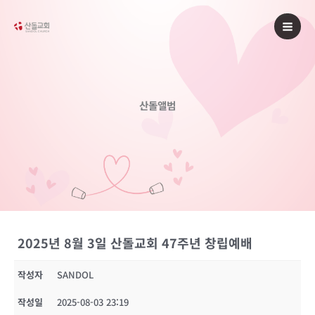
콘
텐
츠
로
건
너
산돌앨범
뛰
기
2025년 8월 3일 산돌교회 47주년 창립예배
작성자
SANDOL
작성일
2025-08-03 23:19