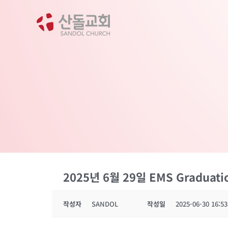
콘
텐
츠
로
건
너
뛰
기
2025년 6월 29일 EMS Graduati
작성자
SANDOL
작성일
2025-06-30 16:53