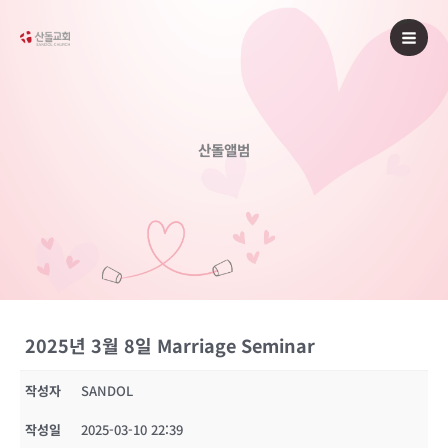
콘
텐
츠
로
건
너
산돌앨범
뛰
기
2025년 3월 8일 Marriage Seminar
작성자
SANDOL
작성일
2025-03-10 22:39