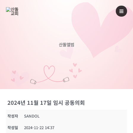
콘
텐
츠
로
건
너
산돌앨범
뛰
기
2024년 11월 17일 임시 공동의회
작성자
SANDOL
작성일
2024-11-22 14:37