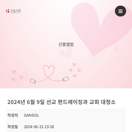
콘
텐
츠
로
건
너
산돌앨범
뛰
기
2024년 6월 9일 선교 편드레이징과 교회 대청소
작성자
SANDOL
작성일
2024-06-23 23:38