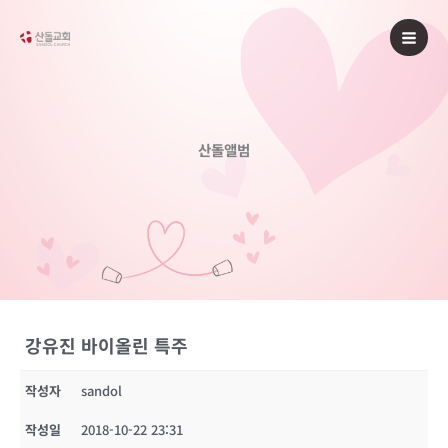
콘
텐
츠
로
건
너
산돌앨범
뛰
기
강유진 바이올린 특주
작성자
sandol
작성일
2018-10-22 23:31