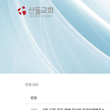
콘
텐
츠
로
건
너
뛰
기
전체 500
번호
440
6월 22일 주일 예배 주보와 온라인예배주소