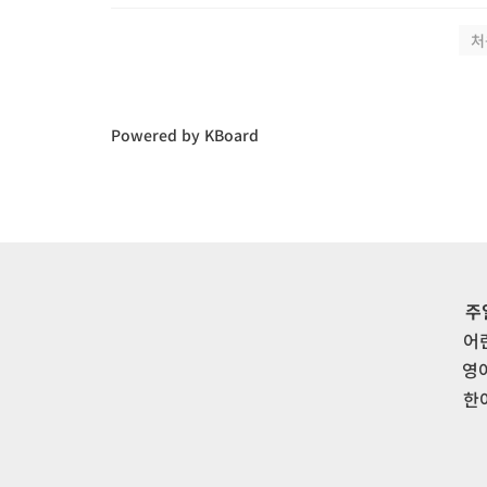
처
Powered by KBoard
주
어
영
한