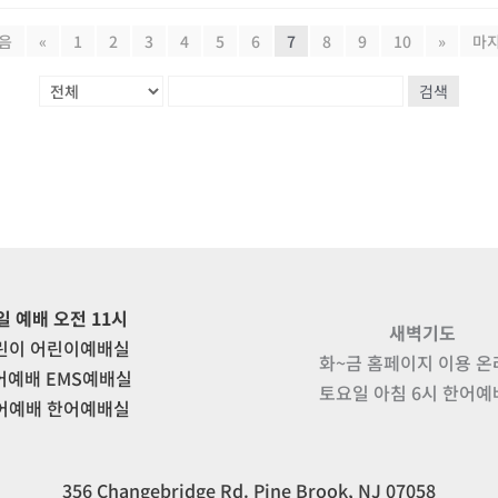
음
«
1
2
3
4
5
6
7
8
9
10
»
마
검색
일 예배 오전 11시
새벽기도
린이 어린이예배실
화~금 홈페이지 이용 
어예배 EMS예배실
토요일 아침 6시 한어
어예배 한어예배실
356 Changebridge Rd. Pine Brook, NJ 07058