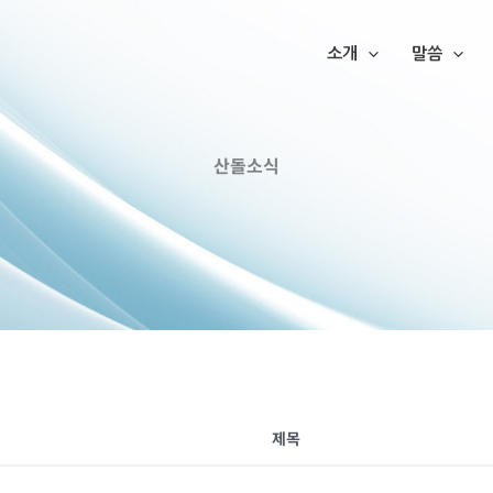
소개
말씀
산돌소식
제목