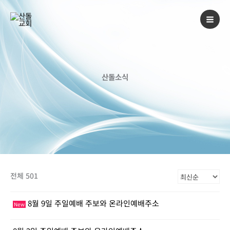
콘
텐
츠
로
건
너
산돌소식
뛰
기
전체 501
8월 9일 주일예배 주보와 온라인예배주소
New