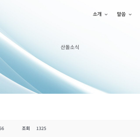
소개
말씀
산돌소식
56
조회
1325