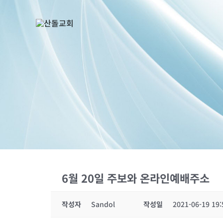
콘
텐
츠
로
건
너
뛰
기
6월 20일 주보와 온라인예배주소
작성자
Sandol
작성일
2021-06-19 19: