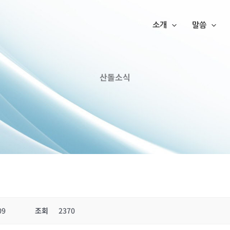
소개
말씀
산돌소식
09
조회
2370