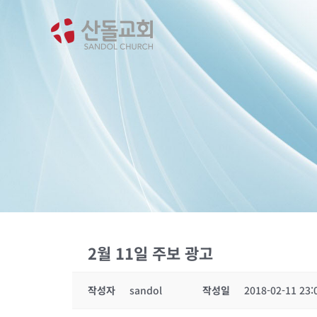
콘
텐
츠
로
건
너
뛰
기
2월 11일 주보 광고
작성자
sandol
작성일
2018-02-11 23: