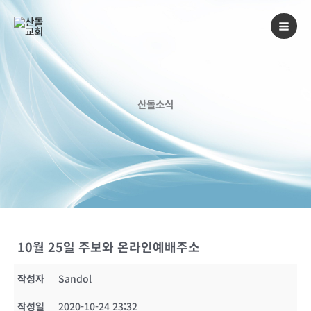
콘
텐
츠
로
건
너
산돌소식
뛰
기
10월 25일 주보와 온라인예배주소
작성자
Sandol
작성일
2020-10-24 23:32