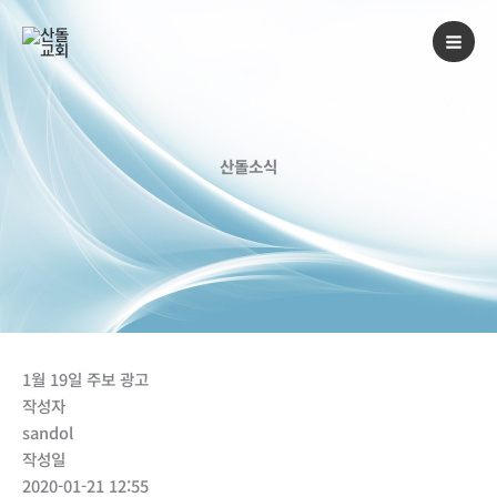
콘
텐
츠
로
건
너
산돌소식
뛰
기
1월 19일 주보 광고
작성자
sandol
작성일
2020-01-21 12:55