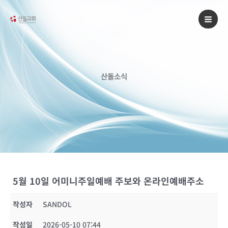
콘
텐
츠
로
건
너
산돌소식
뛰
기
5월 10일 어미니주일예배 주보와 온라인예배주소
작성자
SANDOL
작성일
2026-05-10 07:44