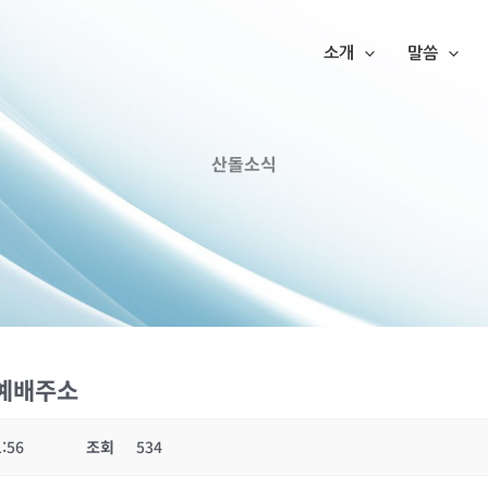
소개
말씀
산돌소식
인예배주소
1:56
조회
534