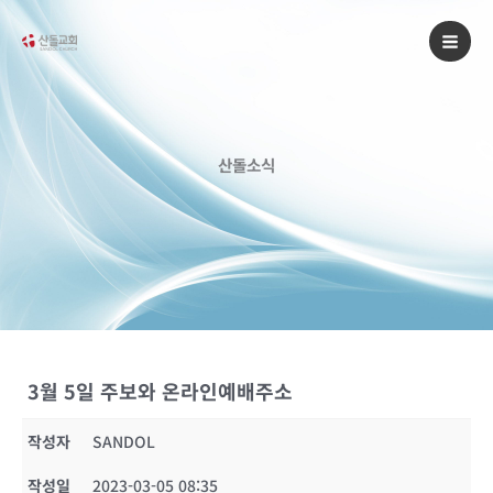
콘
텐
츠
로
건
너
산돌소식
뛰
기
3월 5일 주보와 온라인예배주소
작성자
SANDOL
작성일
2023-03-05 08:35