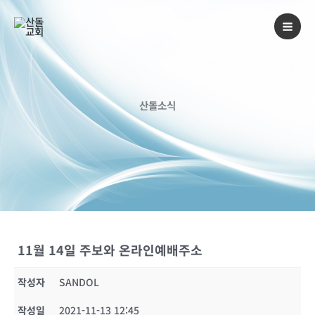
콘
텐
츠
로
건
너
산돌소식
뛰
기
11월 14일 주보와 온라인예배주소
작성자
SANDOL
작성일
2021-11-13 12:45