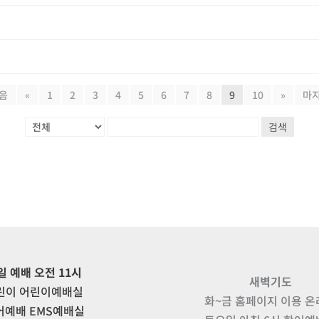
음
«
1
2
3
4
5
6
7
8
9
10
»
마
검색
일 예배 오전 11시
새벽기도
린이 어린이예배실
화~금 홈페이지 이용 
어예배 EMS예배실