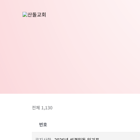
콘
텐
츠
로
건
너
뛰
기
전체 1,130
번호
공지사항
2026년 성경일독 읽기표