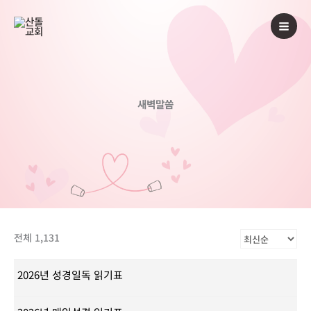
콘
텐
츠
로
건
너
새벽말씀
뛰
기
전체 1,131
2026년 성경일독 읽기표