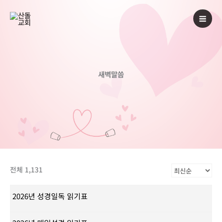
콘
텐
츠
로
건
너
새벽말씀
뛰
기
전체 1,131
2026년 성경일독 읽기표