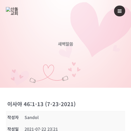
콘
텐
츠
로
건
너
새벽말씀
뛰
기
이사야 46:1-13 (7-23-2021)
작성자
Sandol
작성일
2021-07-22 23:21