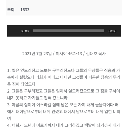
조회
1633
오
00:00
00:00
디
오
플
2021년 7월 23일 / 이사야 46:1-13 / 김대호 목사
레
이
어
1. 벨은 엎드러졌고 느보는 구부러졌도다 그들의 우상들은 짐승과 가
축에게 실렸으니 너희가 떠메고 다니던 그것들이 피곤한 짐승의 무거
운 짐이 되었도다
2. 그들은 구부러졌고 그들은 일제히 엎드러졌으므로 그 짐을 구하여
내지 못하고 자기들도 잡혀 갔느니라
3. 야곱의 집이여 이스라엘 집에 남은 모든 자여 내게 들을지어다 배
에서 태어남으로부터 내게 안겼고 태에서 남으로부터 내게 업힌 너희
여
4. 너희가 노년에 이르기까지 내가 그리하겠고 백발이 되기까지 내가