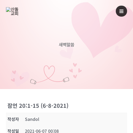
콘
텐
츠
로
건
너
새벽말씀
뛰
기
잠언 20:1-15 (6-8-2021)
작성자
Sandol
작성일
2021-06-07 00:08