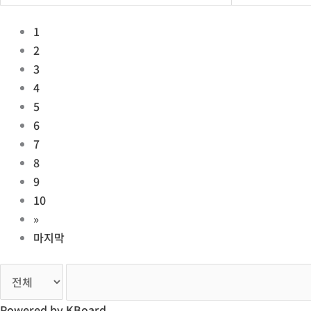
1
2
3
4
5
6
7
8
9
10
»
마지막
Powered by KBoard