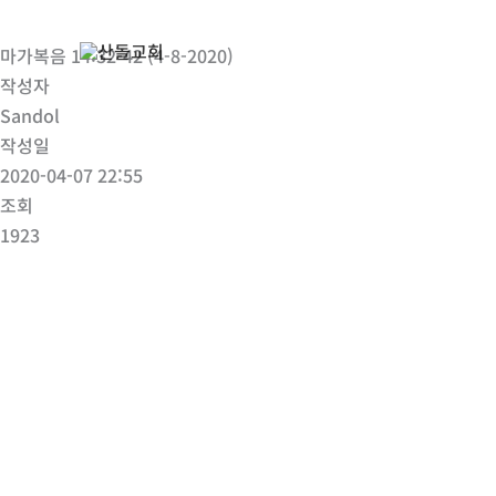
콘
텐
마가복음 14:32-42 (4-8-2020)
츠
작성자
로
Sandol
건
작성일
너
2020-04-07 22:55
뛰
조회
기
1923