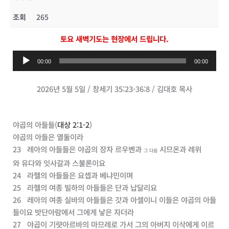
조회
265
토요 새벽기도는 현장에서 드립니다.
오
00:00
00:00
디
오
2026년 5월 5일 / 창세기 35:23-36:8 / 김대호 목사
플
레
이
야곱의 아들들(
대상 2:1-2
)
어
야곱
의 아들은 열둘이라
23
레아
의 아들들은
야곱
의 장자
르우벤
과
시므온
과
레위
그 다음
와
유다
와
잇사갈
과
스불론
이요
24
라헬
의 아들들은
요셉
과
베냐민
이며
25
라헬
의 여종
빌하
의 아들들은
단
과
납달리
요
26
레아
의 여종
실바
의 아들들은
갓
과
아셀
이니 이들은
야곱
의 아들
들이요
밧단아람
에서 그에게 낳은 자더라
27
야곱
이
기럇아르바
의
마므레
로 가서 그의 아버지
이삭
에게 이르