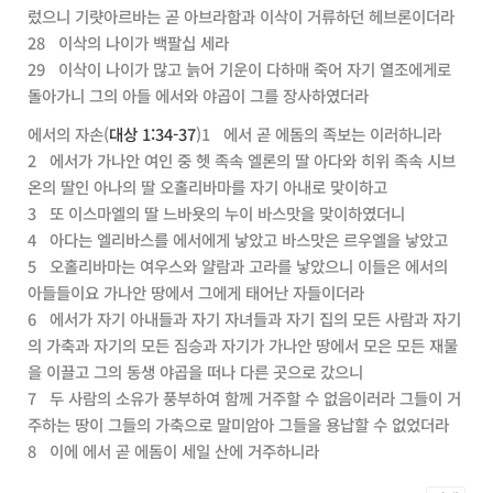
렀으니
기럇아르바
는 곧
아브라함
과
이삭
이 거류하던
헤브론
이더라
28
이삭
의 나이가 백팔십 세라
29
이삭
이 나이가 많고 늙어 기운이 다하매 죽어 자기 열조에게로
돌아가니 그의 아들
에서
와
야곱
이 그를 장사하였더라
에서의 자손(
대상 1:34-37
)
1
에서
곧
에돔
의 족보는 이러하니라
2
에서
가
가나안
여인 중
헷
족속
엘론
의 딸
아다
와
히위
족속
시브
온
의 딸인
아나
의 딸
오홀리바마
를 자기 아내로 맞이하고
3
또
이스마엘
의 딸
느바욧
의 누이
바스맛
을 맞이하였더니
4
아다
는
엘리바스
를
에서
에게 낳았고
바스맛
은
르우엘
을 낳았고
5
오홀리바마
는
여우스
와
얄람
과
고라
를 낳았으니 이들은
에서
의
아들들이요
가나안
땅에서 그에게 태어난 자들이더라
6
에서
가 자기 아내들과 자기 자녀들과 자기 집의 모든 사람과 자기
의 가축과 자기의 모든 짐승과 자기가
가나안
땅에서 모은 모든 재물
을 이끌고 그의 동생
야곱
을 떠나 다른 곳으로 갔으니
7
두 사람의 소유가 풍부하여 함께 거주할 수 없음이러라 그들이 거
주하는 땅이 그들의 가축으로 말미암아 그들을 용납할 수 없었더라
8
이에
에서
곧
에돔
이
세일
산에 거주하니라