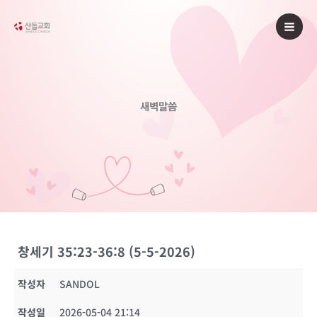
콘
텐
츠
로
건
너
새벽말씀
뛰
기
창세기 35:23-36:8 (5-5-2026)
작성자
SANDOL
작성일
2026-05-04 21:14