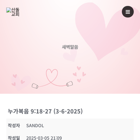
콘
텐
츠
로
건
너
새벽말씀
뛰
기
누가복음 9:18-27 (3-6-2025)
작성자
SANDOL
작성일
2025-03-05 21:09