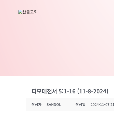
콘
텐
츠
로
건
너
뛰
기
디모데전서 5:1-16 (11-8-2024)
작성자
SANDOL
작성일
2024-11-07 2