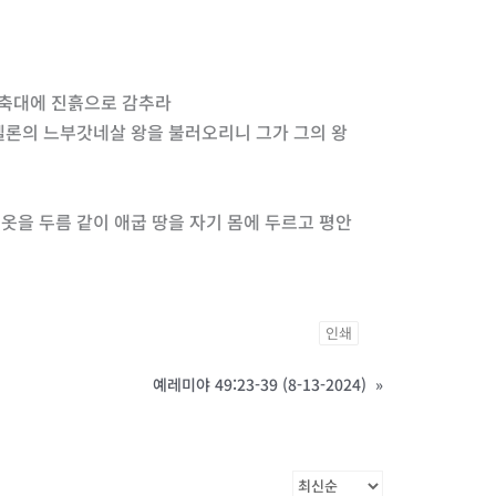
은 축대에 진흙으로 감추라
바벨론의 느부갓네살 왕을 불러오리니 그가 그의 왕
옷을 두름 같이 애굽 땅을 자기 몸에 두르고 평안
인쇄
예레미야 49:23-39 (8-13-2024)
»