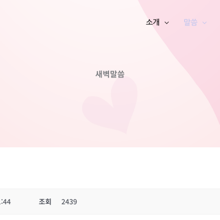
소개
말씀
새벽말씀
1:44
조회
2439