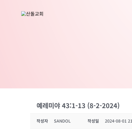
콘
텐
츠
로
건
너
뛰
기
예레미야 43:1-13 (8-2-2024)
작성자
SANDOL
작성일
2024-08-01 2