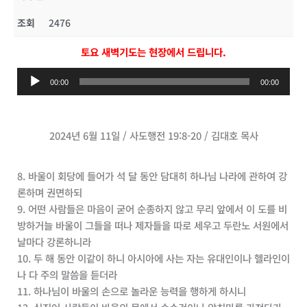
조회
2476
토요 새벽기도는 현장에서 드립니다.
오
00:00
00:00
디
오
플
2024년 6월 11일 / 사도행전 19:8-20 / 김대호 목사
레
이
어
8. 바울이 회당에 들어가 석 달 동안 담대히 하나님 나라에 관하여 강
론하며 권면하되
9. 어떤 사람들은 마음이 굳어 순종하지 않고 무리 앞에서 이 도를 비
방하거늘 바울이 그들을 떠나 제자들을 따로 세우고 두란노 서원에서
날마다 강론하니라
10. 두 해 동안 이같이 하니 아시아에 사는 자는 유대인이나 헬라인이
나 다 주의 말씀을 듣더라
11. 하나님이 바울의 손으로 놀라운 능력을 행하게 하시니