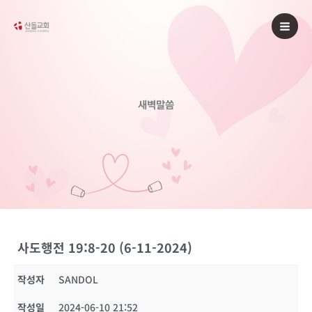
콘
텐
츠
로
건
너
새벽말씀
뛰
기
사도행전 19:8-20 (6-11-2024)
작성자
SANDOL
작성일
2024-06-10 21:52