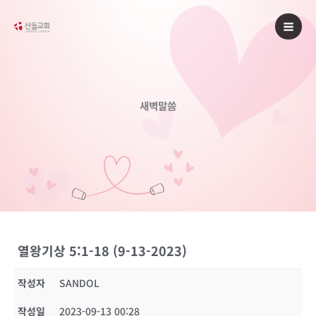
콘
텐
츠
로
건
너
새벽말씀
뛰
기
열왕기상 5:1-18 (9-13-2023)
작성자
SANDOL
작성일
2023-09-13 00:28