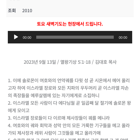
조회
2010
토요 새벽기도는 현장에서 드립니다.
오
00:00
00:00
디
오
플
2023년 9월 13일 / 열왕기상 5:1-18 / 김대호 목사
레
이
어
1. 이에 솔로몬이 여호와의 언약궤를 다윗 성 곧 시온에서 메어 올리
고자 하여 이스라엘 장로와 모든 지파의 우두머리 곧 이스라엘 자손
의 족장들을 예루살렘에 있는 자기에게로 소집하니
2. 이스라엘 모든 사람이 다 에다님월 곧 일곱째 달 절기에 솔로몬 왕
에게 모이고
3. 이스라엘 장로들이 다 이르매 제사장들이 궤를 메니라
4. 여호와의 궤와 회막과 성막 안의 모든 거룩한 기구들을 메고 올라
가되 제사장과 레위 사람이 그것들을 메고 올라가매