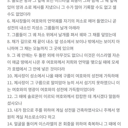
5. 솔로몬 왕과 그 앞에 모인 이스라엘 회중이 그와 함께 그 궤 앞에
있어 양과 소로 제사를 지냈으니 그 수가 많아 기록할 수도 없고 셀
수도 없었더라
6. 제사장들이 여호와의 언약궤를 자기의 처소로 메어 들였으니 곧
성전의 내소인 지성소 그룹들의 날개 아래라
7. 그룹들이 그 궤 처소 위에서 날개를 펴서 궤와 그 채를 덮었는데
8. 채가 길므로 채 끝이 내소 앞 성소에서 보이나 밖에서는 보이지 아
니하며 그 채는 오늘까지 그 곳에 있으며
9. 그 궤 안에는 두 돌판 외에 아무것도 없으니 이것은 이스라엘 자손
이 애굽 땅에서 나온 후 여호와께서 저희와 언약을 맺으실 때에 모세
가 호렙에서 그 안에 넣은 것이더라
10. 제사장이 성소에서 나올 때에 구름이 여호와의 성전에 가득하매
11. 제사장이 그 구름으로 말미암아 능히 서서 섬기지 못하였으니 이
는 여호와의 영광이 여호와의 성전에 가득함이었더라
12. 그 때에 솔로몬이 이르되 여호와께서 캄캄한 데 계시겠다 말씀하
셨사오나
13. 내가 참으로 주를 위하여 계실 성전을 건축하였사오니 주께서 영
원히 계실 처소로소이다 하고
14. 얼굴을 돌이켜 이스라엘의 온 회중을 위하여 축복하니 그 때에 이