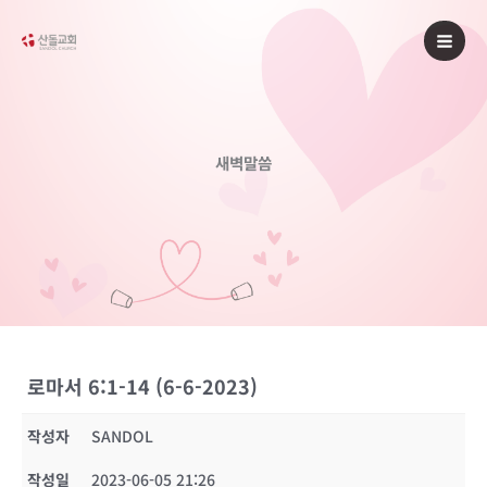
콘
텐
츠
로
건
너
새벽말씀
뛰
기
로마서 6:1-14 (6-6-2023)
작성자
SANDOL
작성일
2023-06-05 21:26