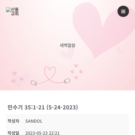
콘
텐
츠
로
건
너
새벽말씀
뛰
기
민수기 35:1-21 (5-24-2023)
작성자
SANDOL
작성일
2023-05-23 22:21