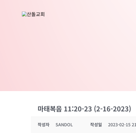
콘
텐
츠
로
건
너
뛰
기
마태복음 11:20-23 (2-16-2023)
작성자
SANDOL
작성일
2023-02-15 2