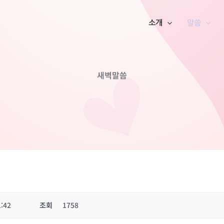
소개
말씀
새벽말씀
1:42
조회
1758