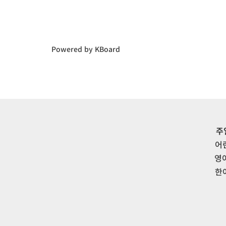
Powered by KBoard
주
어
영
한