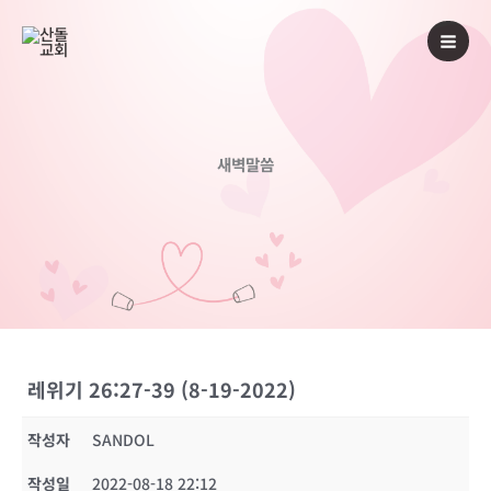
콘
텐
츠
로
건
너
새벽말씀
뛰
기
레위기 26:27-39 (8-19-2022)
작성자
SANDOL
작성일
2022-08-18 22:12